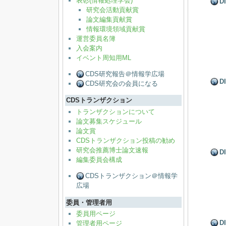
表彰(情報処理学会)
D
研究会活動貢献賞
論文編集貢献賞
情報環境領域貢献賞
運営委員名簿
入会案内
イベント周知用ML
CDS研究報告＠情報学広場
D
CDS研究会の会員になる
CDSトランザクション
トランザクションについて
論文募集スケジュール
論文賞
CDSトランザクション投稿の勧め
研究会推薦博士論文速報
D
編集委員会構成
CDSトランザクション＠情報学
広場
委員・管理者用
委員用ページ
D
管理者用ページ