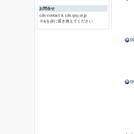
お問合せ
cds-contact & cds.ipsj.or.jp
※&を@に置き換えてください
D
D