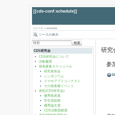
[[
cds-conf:schedule
]]
トレース:
•
schedule
ソースの表示
検索
研究
CDS研究会
CDS研究会について
活動履歴
参
発表募集スケジュール
研究発表会
D
シンポジウム
スマホアプリコンテスト
その他各種イベント
表彰(CDS研究会)
優秀発表賞
学生奨励賞
優秀論文賞
CDS活動貢献賞