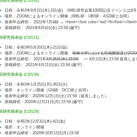
回研究発表会 (CDS32)
日程：令和3年9月2日(木)-3日(金) （MBL研究会第100回記念イベントは9月
場所：ZOOMによるオンライン開催（MBL研・UBI研・ASD研と合同）
発表申込締切： 2021年7月
2日
→ <html><font color=“red”>9</font>
原稿締切： 2021年8月4日(水) 23:59 (厳守)
回研究発表会 (CDS31)
日程：令和3年5月20日(木)-21日(金)
場所：ZOOMによるオンライン開催
長崎大学における現地開催及びZO
発表申込締切： 2021年
3月25日(木) 23:59
–> 4月1日(木) 23:59 延長し
原稿締切： 2021年4月21日(水) 23:59 (厳守)
回研究発表会 (CDS30)
日程：令和3年1月25日(月)-26日(火)
場所：オンライン開催（GN研・DCC研と合同）
発表申込締切：2020年12月1日(火) 23:59（延長しました）
原稿締切：2020年12月21日(月) 23:59 (厳守)
回研究発表会 (CDS29)
日程：令和2年12月3日(木)-4日(金)
場所：オンライン開催
発表申込締切：2020年10月12日(月) 23:59