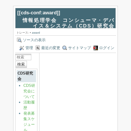
[[
cds-conf:award
]]
情報処理学会 コンシューマ・デバ
イス＆システム（CDS）研究会
トレース:
•
award
ソースの表示
管理
最近の変更
サイトマップ
ログイン
検索
CDS研究
会
CDS研
究会に
ついて
活動履
歴
発表募
集スケ
ジュー
ル