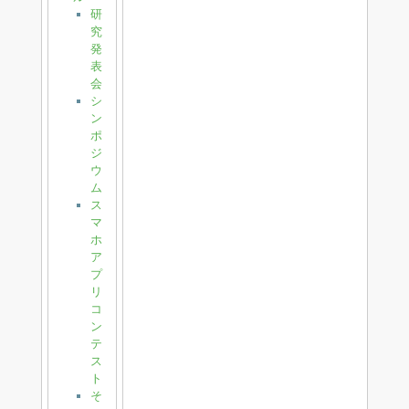
研
究
発
表
会
シ
ン
ポ
ジ
ウ
ム
ス
マ
ホ
ア
プ
リ
コ
ン
テ
ス
ト
そ