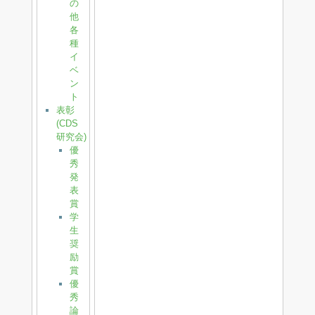
の
他
各
種
イ
ベ
ン
ト
表彰
(CDS
研究会)
優
秀
発
表
賞
学
生
奨
励
賞
優
秀
論