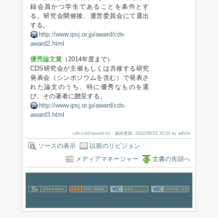
録会員かつ学生であることを条件とす
る。研究会開催後、運営委員会にて選出
する。
http://www.ipsj.or.jp/award/cds-
award2.html
優秀論文賞
（2014年度まで）
CDS研究会が主催もしくは共催する研究
発表会（シンポジウムを含む）で発表さ
れた論文のうち、特に優秀なものを選
び、その著者に贈呈する。
http://www.ipsj.or.jp/award/cds-
award3.html
cds-conf/award.txt
· 最終更新: 2022/06/23 20:01 by
admin
ソースの表示
以前のリビジョン
メディアマネージャー
文書の先頭へ