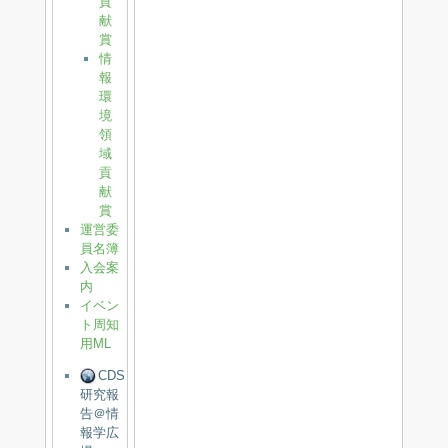
貢
献
賞
情
報
環
境
領
域
貢
献
賞
運営委
員名簿
入会案
内
イベン
ト周知
用ML
CDS
研究報
告＠情
報学広