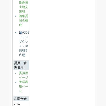
推薦博
士論文
速報
編集委
員会構
成
CDS
トラン
ザクシ
ョン＠
情報学
広場
委員・管
理者用
委員用
ページ
管理者
用ペー
ジ
お問合せ
cds-