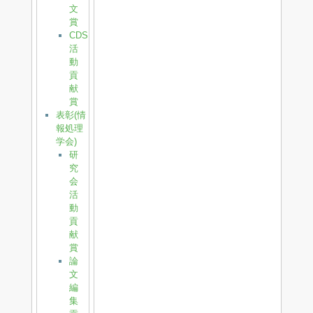
文
賞
CDS
活
動
貢
献
賞
表彰(情
報処理
学会)
研
究
会
活
動
貢
献
賞
論
文
編
集