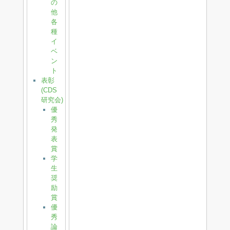
の
他
各
種
イ
ベ
ン
ト
表彰
(CDS
研究会)
優
秀
発
表
賞
学
生
奨
励
賞
優
秀
論