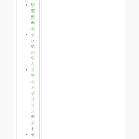
研
究
発
表
会
シ
ン
ポ
ジ
ウ
ム
ス
マ
ホ
ア
プ
リ
コ
ン
テ
ス
ト
そ