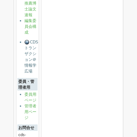
推薦博
士論文
速報
編集委
員会構
成
CDS
トラン
ザクシ
ョン＠
情報学
広場
委員・管
理者用
委員用
ページ
管理者
用ペー
ジ
お問合せ
cds-