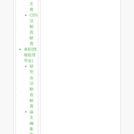
文
賞
CDS
活
動
貢
献
賞
表彰(情
報処理
学会)
研
究
会
活
動
貢
献
賞
論
文
編
集