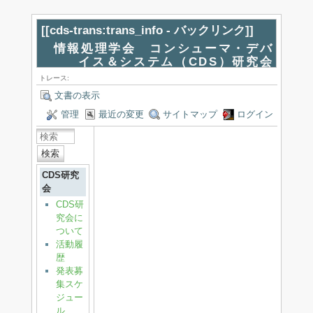
[[
cds-trans:trans_info - バックリンク
]]
情報処理学会 コンシューマ・デバ
イス＆システム（CDS）研究会
トレース:
文書の表示
管理
最近の変更
サイトマップ
ログイン
検索
CDS研究
会
CDS研
究会に
ついて
活動履
歴
発表募
集スケ
ジュー
ル