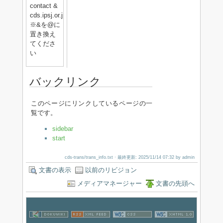
contact &
cds.ipsj.or.jp
※&を@に
置き換え
てくださ
い
バックリンク
このページにリンクしているページの一
覧です。
sidebar
start
cds-trans/trans_info.txt
· 最終更新: 2025/11/14 07:32 by
admin
文書の表示
以前のリビジョン
メディアマネージャー
文書の先頭へ