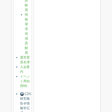
貢
献
賞
情
報
環
境
領
域
貢
献
賞
運営委
員名簿
入会案
内
イベン
ト周知
用ML
CDS
研究報
告＠情
報学広