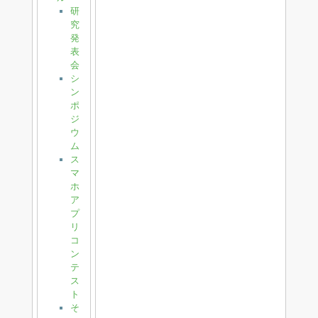
研
究
発
表
会
シ
ン
ポ
ジ
ウ
ム
ス
マ
ホ
ア
プ
リ
コ
ン
テ
ス
ト
そ