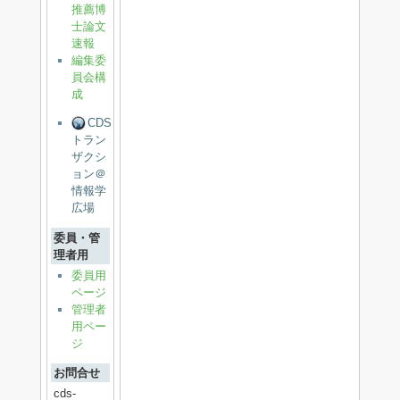
推薦博
士論文
速報
編集委
員会構
成
CDS
トラン
ザクシ
ョン＠
情報学
広場
委員・管
理者用
委員用
ページ
管理者
用ペー
ジ
お問合せ
cds-