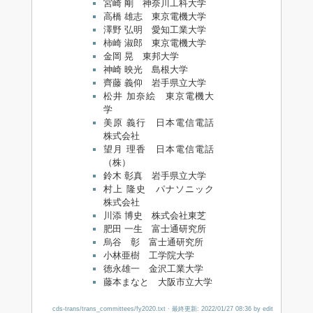
宮崎 剛 神奈川工科大学
高橋 雄志 東京電機大学
澤野 弘明 愛知工業大学
柿崎 淑郎 東京電機大学
金岡 晃 東邦大学
神崎 映光 島根大学
齊藤 義仰 岩手県立大学
松井 加奈絵 東京電機大
学
美原 義行 日本電信電話
株式会社
望月 理香 日本電信電話
（株）
鈴木 彰真 岩手県立大学
村上 隆史 パナソニック
株式会社
川添 博史 株式会社東芝
肥田 一生 富士通研究所
烏谷 彰 富士通研究所
小林亜樹 工学院大学
徳永雄一 金沢工業大学
藤本まなと 大阪市立大学
cds-trans/trans_committees/fy2020.txt
· 最終更新: 2022/01/27 08:36 by
edit