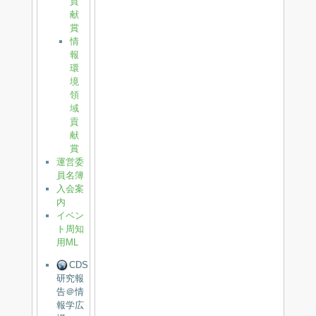
貢
献
賞
情
報
環
境
領
域
貢
献
賞
運営委
員名簿
入会案
内
イベン
ト周知
用ML
CDS
研究報
告＠情
報学広