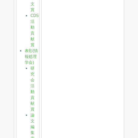
文
賞
CDS
活
動
貢
献
賞
表彰(情
報処理
学会)
研
究
会
活
動
貢
献
賞
論
文
編
集