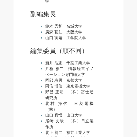
学
副編集長
鈴木 秀和 名城大学
廣森 聡仁 大阪大学
山口 実靖 工学院大学
編集委員（順不同）
新井 浩志 千葉工業大学
片桐 雅二 情報経営イノ
ベーション専門職大学
岡部 寿男 京都大学
阿倍 博信 東京電機大学
野呂 正明 （株）富士通
研究所
北村 操代 三菱電機
（株）
山口 真悟 山口大学
尾崎 友哉 （株）日立製
作所
北上 眞二 福井工業大学