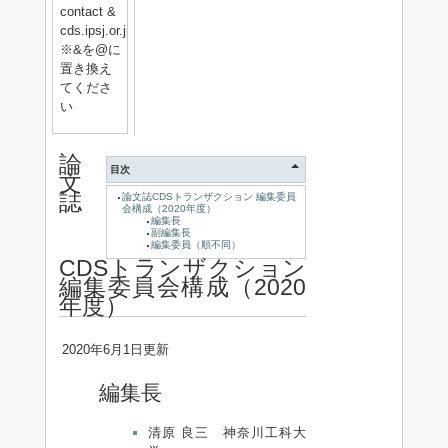
contact &
cds.ipsj.or.jp
※&を@に
置き換え
てくださ
い
論
目次
文
誌
論文誌CDSトランザクション 編集委員
会構成（2020年度）
編集長
副編集長
編集委員（順不同）
CDSトランザクション
編集委員会構成（2020
年度）
2020年6月1日更新
編集長
清原 良三 神奈川工科大