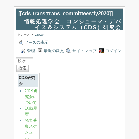
[[
cds-trans:trans_committees:fy2020
]]
情報処理学会 コンシューマ・デバ
イス＆システム（CDS）研究会
トレース:
•
fy2020
ソースの表示
管理
最近の変更
サイトマップ
ログイン
検索
CDS研究
会
CDS研
究会に
ついて
活動履
歴
発表募
集スケ
ジュー
ル