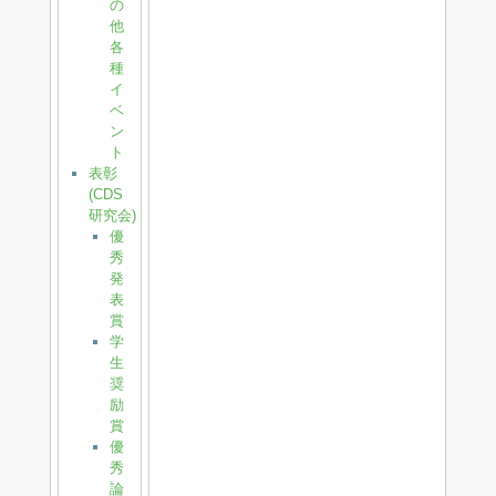
の
他
各
種
イ
ベ
ン
ト
表彰
(CDS
研究会)
優
秀
発
表
賞
学
生
奨
励
賞
優
秀
論