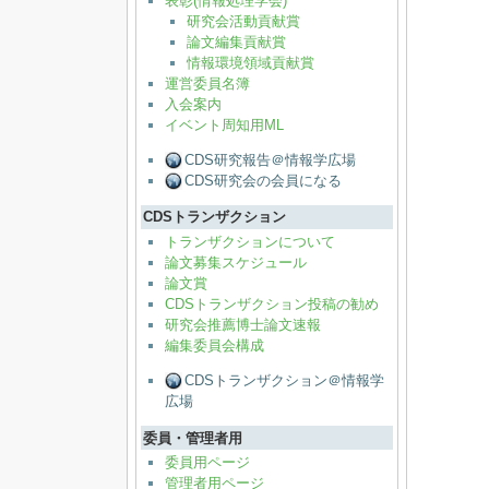
表彰(情報処理学会)
研究会活動貢献賞
論文編集貢献賞
情報環境領域貢献賞
運営委員名簿
入会案内
イベント周知用ML
CDS研究報告＠情報学広場
CDS研究会の会員になる
CDSトランザクション
トランザクションについて
論文募集スケジュール
論文賞
CDSトランザクション投稿の勧め
研究会推薦博士論文速報
編集委員会構成
CDSトランザクション＠情報学
広場
委員・管理者用
委員用ページ
管理者用ページ