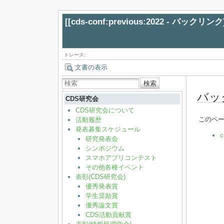
[[
cds-conf:previous:2022 - バックリンク
トレース:
文書の表示
検索
バッ
CDS研究会
CDS研究会について
このペ
活動履歴
発表募集スケジュール
c
研究発表会
シンポジウム
スマホアプリコンテスト
その他各種イベント
表彰(CDS研究会)
優秀発表賞
学生奨励賞
優秀論文賞
CDS活動貢献賞