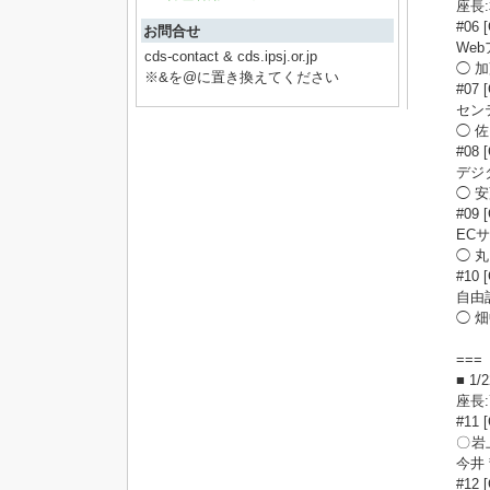
座長
#06 
お問合せ
We
cds-contact & cds.ipsj.or.jp
◯ 
※&を@に置き換えてください
#07 
セン
◯ 
#08 
デジ
◯ 
#09 
EC
◯ 
#10 
自由
◯ 
===
■ 1
座長
#1
〇岩
今井
#12