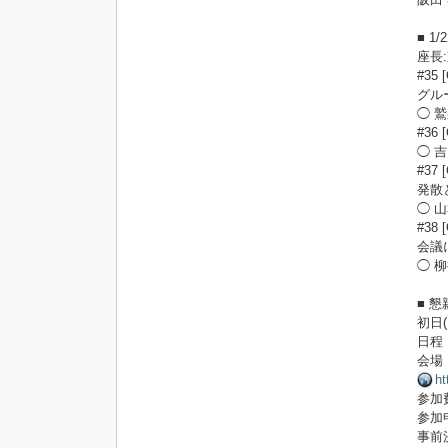
■ 1
座長
#35 
グル
◯ 
#3
◯ 
#37 
発散
◯ 
#38 
会議
◯ 
■ 
初日
日程：
会場
ht
参加
参加
事前