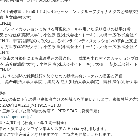
/22 4B 研修室，16:50-1810 [CN-3セッション：グループダイナミクスと省察支
:東 孝文(島根大学)
[CN-11]
ープディスカッションにおける可視化ツールを用いた振り返りの効果分析
鷲巣 かなは(武蔵野大学)，小笠原 豊(株式会社イトーキ)，大橋 一広(株式会社イ
6 [CN-12] 非言語情報の可視化によるオンラインディスカッションの質向上支援
吉岡 万里奈(武蔵野大学)，小笠原 豊(株式会社イトーキ)，大橋 一広(株式会社イ
[CN-13]
と収束の可視化による議論構造の最適化――成果を生むディスカッションプ
山本 瑞希(武蔵野大学)，小笠原 豊(株式会社イトーキ)，大橋 一広(株式会社イト
[CN-14]
における沈黙の解釈齟齬を防ぐための動機共有システムの提案と評価
柳井 晃希(明治大学大学院)，黒河内 睦人(明治大学大学院)，吉村 洋佑(明治大学)
懇親会
(1/22)の夜に下記の通り参加者向けの懇親会を開催いたします。参加希望の
2026年1月22日(木) 19:15～21:30
：三線ライブと島体験のお店 SUPER STAR（貸切予定）
tps://super-star.jp/
費：4,900円（社会人・学生均一料金）
申込・決済はオンライン集金システム Peatix を利用します。
決済にて申込確定となりますので、ご協力をお願いいたします。