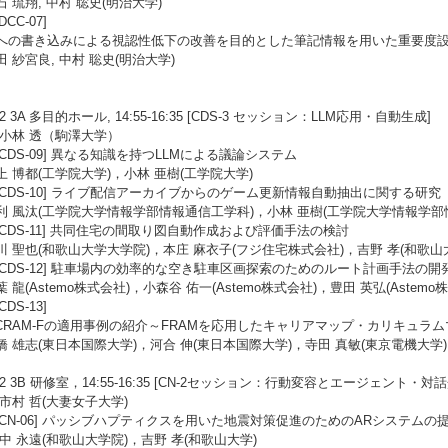
 琉翔, 中村 聡史(明治大学)
[DCC-07]
への書き込みによる視認性低下の改善を目的とした筆記情報を用いた重要度
田 紗宮良, 中村 聡史(明治大学)
/22 3A 多目的ホール, 14:55-16:35 [CDS-3 セッション：LLM応用・自動生成]
:小林 透（駒澤大学）
 [CDS-09] 異なる知識を持つLLMによる議論システム
上 博都(工学院大学)，小林 亜樹(工学院大学)
2 [CDS-10] ライブ配信アーカイブからのゲーム更新情報自動抽出に関する研究
利 風汰(工学院大学情報学部情報通信工学科)，小林 亜樹(工学院大学情報学部
3 [CDS-11] 共同住宅の間取り図自動作成および評価手法の検討
川 聖也(和歌山大学大学院)，本庄 麻衣子(フジ住宅株式会社)，吉野 孝(和歌山
4 [CDS-12] 駐車場内の効率的な空き駐車区画探索のためのルート計画手法の開
 龍(Astemo株式会社)，小森谷 佑一(Astemo株式会社)，豊田 英弘(Astemo
[CDS-13]
CCRAM-Fの適用事例の紹介～FRAMを応用したキャリアマップ・カリキュラ
橋 雄志(東日本国際大学)，河合 伸(東日本国際大学)，寺田 真敏(東京電機大学)
/22 3B 研修室，14:55-16:35 [CN-2セッション：行動変容とエージェント・対
:市村 哲(大妻女子大学)
6 [CN-06] パッシブハプティクスを用いた地震対策促進のためのARシステムの
山中 永遠(和歌山大学院)，吉野 孝(和歌山大学)