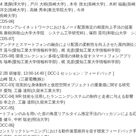
林 透(駒澤大学)，戸川 大樹(長崎大学)，木寺 啓太(長崎大学)，木村 福義(長崎
 洋文(長崎大学)，高橋 秀幸(東北学院大学)，今井
(長崎大学)
[CDS-06]
クロホンアレイネットワークにおけるノード配置推定の精度向上手法の提案
嶋 康樹(和歌山大学大学院 システム工学研究科)，塚田 晃司(和歌山大学 シ
[CDS-07]
Bアンテナとスマートフォンの融合により配置の柔軟性を向上させた屋内測位
野 遥斗(愛知工業大学情報科学部)，梶 克彦(愛知工業大学情報科学部)
5 [CDS-08] 環境コレクション:多様な環境の体験を促すスマートフォンアプリ
島 瑞希(愛知工業大学情報科学部)，梶 克彦(愛知工業大学情報科学部)
/22 2B 研修室, 13:00-14:40 [ DCC-1 セッション：フィードバック ]
:山崎 賢人（三菱電機(株)）
6 [DCC-03] 現実的な身体動作と仮想空間オブジェクトの重量感に関する研究
井 愛翔, 工藤 達郎(久留米工業大学)
7 [DCC-04] MR 技術を活用したランニングシステムの制作と走者に与える影響
伯 幸之介, 工藤 達郎(久留米工業大学)
[DCC-05]
ートフォンのみを用いた首の角度リアルタイム推定手法のハッカソンによる
 健斗, 中村 聡史(明治大学)
[DCC-06]
セントリックトレーニングにおける動作速度維持を促す聴覚フィードバック