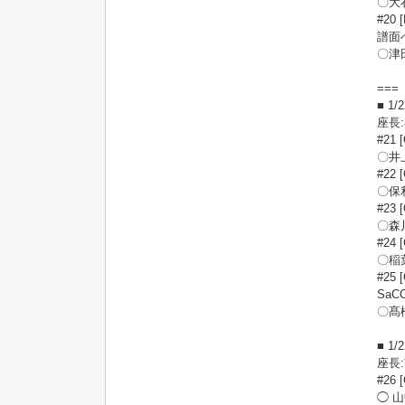
〇大石
#20 
譜面
〇津
===
■ 1
座長
#21
〇井
#2
〇保
#2
〇森
#2
〇稲葉
#25 
Sa
〇髙
■ 1
座長
#2
◯ 