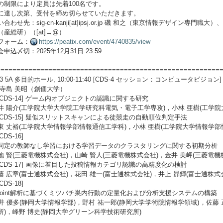
の制限により定員は先着100名です。
に達し次第、受付を締め切らせていただきます。
合わせ先：sig-cn-kanji[at]ipsj.or.jp 磯 和之（東京情報デザイン専門職大）
（産総研）（[at]→@）
フォーム：
https://peatix.com/event/4740835/view
申込〆切：2025年12月31日 23:59
========================================================
/23 5A 多目的ホール, 10:00-11:40 [CDS-4 セッション：コンピュータビジョン]
:寺島 美昭（創価大学）
9 [CDS-14] ゲーム内オブジェクトの認識に関する研究
井 陽介(工学院大学大学院工学研究科電気・電子工学専攻)，小林 亜樹(工学
0 [CDS-15] 疑似スリットスキャンによる徒競走の自動順位判定手法
東 丈裕(工学院大学情報学部情報通信工学科)，小林 亜樹(工学院大学情報学部
[CDS-16]
同定の教師なし学習における学習データのクラスタリングに関する初期分析
地 賢(三菱電機株式会社)，山崎 賢人(三菱電機株式会社)，金井 美岬(三菱電機
2 [CDS-17] 画像に着目した投稿情報カテゴリ認識の高精度化の検討
藤 広章(富士通株式会社)，花田 雄一(富士通株式会社)，井上 昴輝(富士通株式
[CDS-18]
ypoint解析に基づくミツバチ巣内行動の定量化および分析支援システムの構築
井 優多(静岡大学情報学部)，野村 祐一郎(静岡大学学術院情報学領域)，佐藤 
所)，峰野 博史(静岡大学グリーン科学技術研究所)