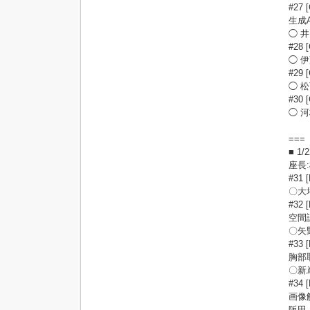
#27 
生成
◯ 
#2
◯ 
#2
◯ 
#3
◯ 
===
■ 1
座長
#3
〇大
#32 
空間
〇矢
#33 
胸部
〇新嶌
#34 
画像
阪田 