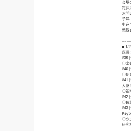
会場
定員
お問い
子洋
申込
懇親会
===
■ 1
座長
#3
〇出
#4
〇伊
#41 
人物
〇福
#4
〇佐
#43 
Ke
〇永
研究