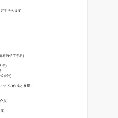
設定手法の提案
情報通信工学科)
大学)
発
株式会社)
ムマップの作成と展望～
話介入]
提案