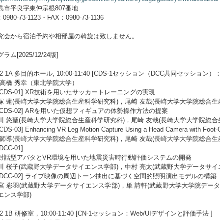
島市平良字東仲宗根807番地
0980-73-1123・FAX：0980-73-1136
究会から宿泊予約や相部屋の斡旋は致しません。
ラム[2025/12/24版]
/22 1A 多目的ホール, 10:00-11:40 [CDS-1セッション（DCC共同セッシ
:高橋 秀幸（東北学院大学）
1 [CDS-01] XR技術を用いたサッカートレーニングの実現
塚 蓮(長崎大学大学院総合生産科学研究科)，尾崎 友哉(長崎大学大学院総合生
2 [CDS-02] ARを用いた仮想フィギュアの体勢操作方法の提案
川 悠聖(長崎大学大学院総合生産科学研究科)，尾崎 友哉(長崎大学大学院総合
[CDS-03] Enhancing VR Leg Motion Capture Using a Head Camera with Foot-Gr
 師導(長崎大学大学院総合生産科学研究科)，尾崎 友哉(長崎大学大学院総合生
[DCC-01]
対話型アバタとVR環境を用いた地震災害時行動評価システムの開発
川 桜子(武蔵野大学データサイエンス学部)，中村 亮太(武蔵野大学データサイ
5 [DCC-02] ライブ映像の周辺トーン抽出に基づく空間的照明演出モデルの構築
宮 彩羽(武蔵野大学データサイエンス学部)，単 詩軒(武蔵野大学大学院デー
エンス学部)
/22 1B 研修室，10:00-11:40 [CN-1セッション：Web/UIデザインと評価手法 ]