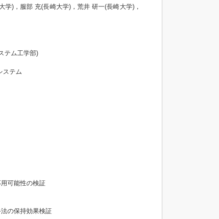
大学)，服部 充(長崎大学)，荒井 研一(長崎大学)，
ステム工学部)
システム
応用可能性の検証
手法の保持効果検証