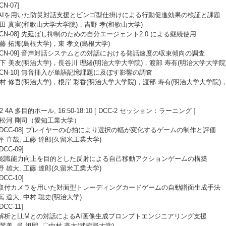
[CN-07]
AIを用いた防災対話支援とビンゴ型仕掛けによる行動促進効果の検証と課題
井田 真実(和歌山大学大学院)，吉野 孝(和歌山大学)
8 [CN-08] 先延ばし抑制のための自分エージェント2.0 による継続使用
伊藤 拓海(島根大学)，東 孝文(島根大学)
9 [CN-09] 音声対話システムとの対話における発話速度の収束傾向の調査
松下 美友(明治大学)，長谷川 理緒(明治大学大学院)，渡部 寿有(明治大学大学院)
0 [CN-10] 無音挿入が単語記憶課題に及ぼす影響の調査
河村 修吾(明治大学)，根岸 彩香(明治大学大学院)，渡部 寿有(明治大学大学院)，
/22 4A 多目的ホール, 16:50-18:10 [ DCC-2 セッション：ラーニング ]
:松河 剛司（愛知工業大学）
1 [DCC-08] プレイヤーの心拍により選択の幅が変化するゲームの制作と評価
坪 直哉, 工藤 達郎(久留米工業大学)
[DCC-09]
認識能力向上を目的とした反射による自己移動アクションゲームの構築
野 雄大, 工藤 達郎(久留米工業大学)
[DCC-10]
取付カメラを用いた対面型トレーディングカードゲームの自動譜面生成手法
 道大, 中村 聡史(明治大学)
[DCC-11]
解析とLLMとの対話によるAI画像生成プロンプトエンジニアリング支援
琴美, 呉 祖熙, 〇中村 亮太(武蔵野大学)