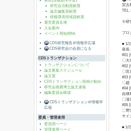
表彰(情報処理学会)
宮古
研究会活動貢献賞
TEL：
論文編集貢献賞
情報環境領域貢献賞
※研
運営委員名簿
入会案内
プログ
イベント周知用ML
CDS研究報告＠情報学広場
■ 1
CDS研究会の会員になる
座長
#0
CDSトランザクション
〇大
トランザクションについて
#0
論文募集スケジュール
〇宮
論文賞
#03 
CDSトランザクション投稿の勧め
〇趙
研究会推薦博士論文速報
#04 
編集委員会構成
自律
〇濵
CDSトランザクション＠情報学
#0
広場
〇野
サイ
委員・管理者用
委員用ページ
■ 1
管理者用ページ