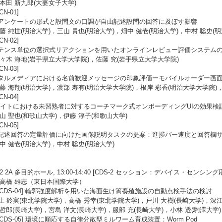
:本田 新九郎(大妻女子大学)
[CN-01]
bアンケートの形式と設問文の口調が自由記述設問の回答に及ぼす影響
加藤 純世(明治大学)，三山 貴也(明治大学)，畑中 健壱(明治大学)，中村 聡史(明
[CN-02]
テンス単位の選択式リアクションを用いたオンラインレビュー評価システム
佐々木 海地(岩手県立大学大学院)，佐藤 究(岩手県立大学大学院)
[CN-03]
タルメディアにおける名前歓迎メッセージの印象評価ーモバイルオーダー画
安藤 海翔(明治大学)，渡部 寿有(明治大学大学院)，根岸 彩香(明治大学大学院)，
[CN-04]
サイトにおける未習熟者に対するコーチマーク式オンボーディングUIの効果検
丸山 聖也(和歌山大学)，伊藤 淳子(和歌山大学)
[CN-05]
記述回答の定量評価に向けた画像説明タスクの提案：進捗バー速度と回答欄
畑中 健壱(明治大学)，中村 聡史(明治大学)
/22 2A 多目的ホール, 13:00-14:40 [CDS-2 セッション：デバイス・センシ
:高橋 雄志（東日本国際大学）
1 [CDS-04] 輪郭強度解析を用いた海面生け簀養殖施設の自動点検手法の検討
上 鈴実(東北学院大学)，高橋 秀幸(東北学院大学)，戸川 大樹(長崎大学)，深江
 哲郎(長崎大学)，宮島 洋文(長崎大学)，服部 充(長崎大学)，小林 透(駒澤大学)
 [CDS-05] 環境に順応する自律分散型ミルワーム育成装置：Worm Pod