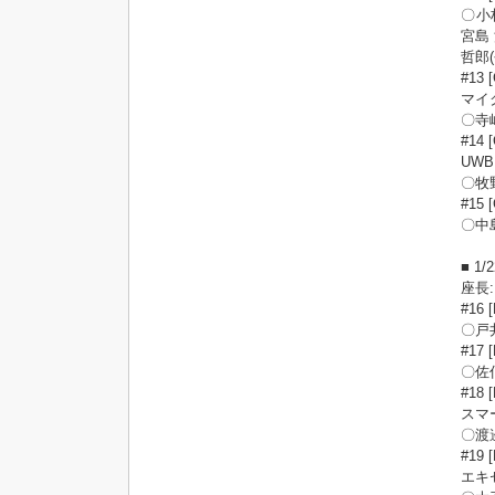
〇小
宮島
哲郎
#13 
マイ
〇寺
#14 
UW
〇牧
#1
〇中
■ 1
座長
#1
〇戸
#1
〇佐
#18 
スマ
〇渡邉
#19 
エキ