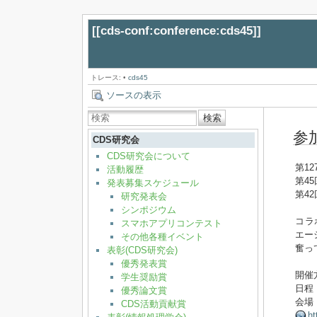
[[
cds-conf:conference:cds45
]]
トレース:
•
cds45
ソースの表示
検索
参
CDS研究会
CDS研究会について
第1
活動履歴
第4
発表募集スケジュール
第4
研究発表会
シンポジウム
コラ
スマホアプリコンテスト
エー
その他各種イベント
奮っ
表彰(CDS研究会)
優秀発表賞
開催
学生奨励賞
日程：
優秀論文賞
会場
CDS活動貢献賞
ht