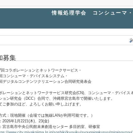
情報処理学会 コンシューマ・
加募集
27回コラボレーションとネットワークサービス・
5回コンシューマ・デバイス＆システム・
2回デジタルコンテンツクリエーション合同研究発表会
ボレーションとネットワークサービス研究会(CN)、コンシューマ・デバイス＆
ション研究会（DCC）合同で、沖縄県宮古島市で開催いたします。
てご参加のほど、よろしくお願い申し上げます。
方式：現地開催（会場では無線LANが利用可能です。）
2026年1月22日(木)、23(金)
：宮古島市中央公民館未来創造センター 多目的室、研修室
tps://www.city.miyakojima.lg.jp/soshiki/kyouiku/syougaigakusyu/miraisouzou/