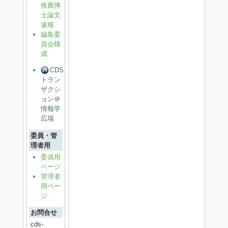
推薦博
士論文
速報
編集委
員会構
成
CDS
トラン
ザクシ
ョン＠
情報学
広場
委員・管
理者用
委員用
ページ
管理者
用ペー
ジ
お問合せ
cds-