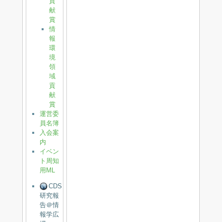
貢
献
賞
情
報
環
境
領
域
貢
献
賞
運営委
員名簿
入会案
内
イベン
ト周知
用ML
CDS
研究報
告＠情
報学広