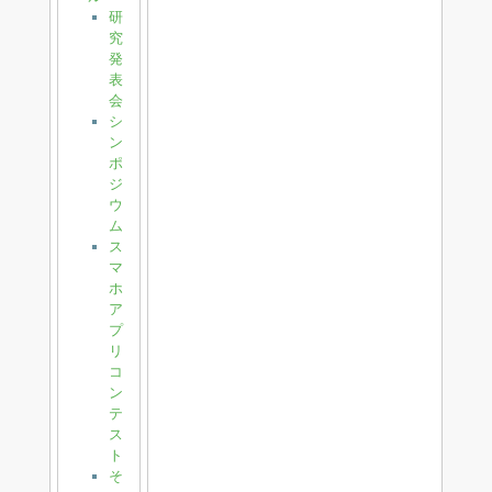
研
究
発
表
会
シ
ン
ポ
ジ
ウ
ム
ス
マ
ホ
ア
プ
リ
コ
ン
テ
ス
ト
そ