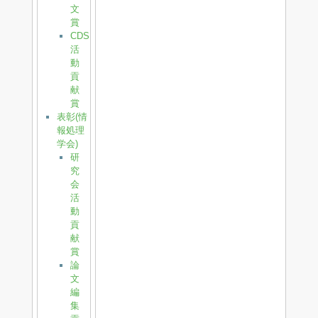
文
賞
CDS
活
動
貢
献
賞
表彰(情
報処理
学会)
研
究
会
活
動
貢
献
賞
論
文
編
集