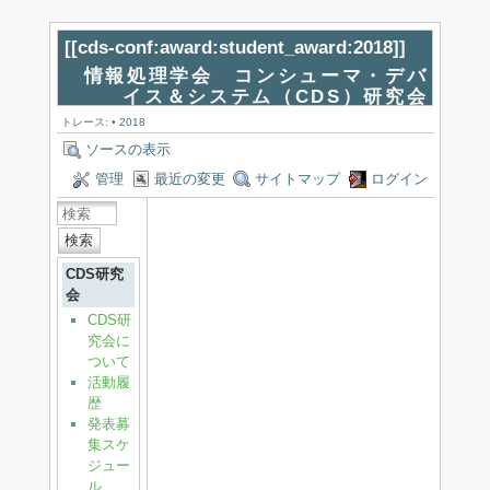
[[
cds-conf:award:student_award:2018
]]
情報処理学会 コンシューマ・デバ
イス＆システム（CDS）研究会
トレース:
•
2018
ソースの表示
管理
最近の変更
サイトマップ
ログイン
検索
CDS研究
会
CDS研
究会に
ついて
活動履
歴
発表募
集スケ
ジュー
ル