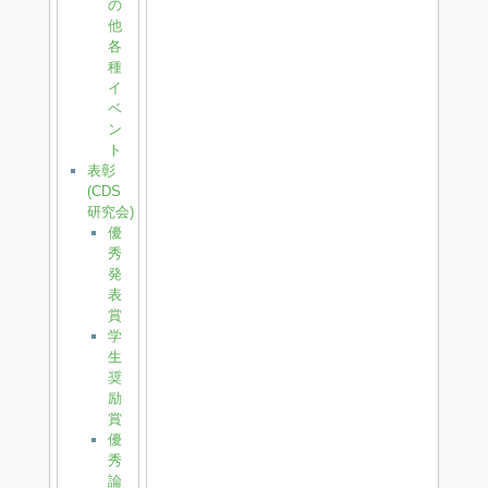
の
他
各
種
イ
ベ
ン
ト
表彰
(CDS
研究会)
優
秀
発
表
賞
学
生
奨
励
賞
優
秀
論