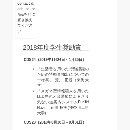
contact &
cds.ipsj.or.jp
※&を@に
置き換え
てくださ
い
2018年度学生奨励賞
CDS24（2019年1月24日～1月25日）
「生活音を用いた行動認識の
ための特徴量抽出についての
一考察」 荒川 正規（東海大
学）
「メガネ型情報端末を用いた
LED光色と音通知によるさり
気ない道案内システムFun'iki
Navi」 石川 拓実(神奈川工科
大学)
CDS23（2018年8月30日～8月31日）