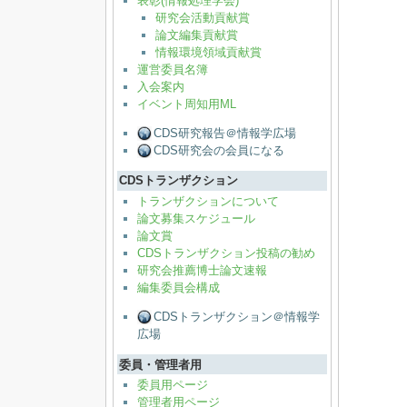
表彰(情報処理学会)
研究会活動貢献賞
論文編集貢献賞
情報環境領域貢献賞
運営委員名簿
入会案内
イベント周知用ML
CDS研究報告＠情報学広場
CDS研究会の会員になる
CDSトランザクション
トランザクションについて
論文募集スケジュール
論文賞
CDSトランザクション投稿の勧め
研究会推薦博士論文速報
編集委員会構成
CDSトランザクション＠情報学
広場
委員・管理者用
委員用ページ
管理者用ページ