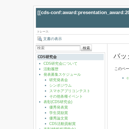
[[
cds-conf:award:presentation_awar
トレース:
文書の表示
検索
バッ
CDS研究会
CDS研究会について
このペ
活動履歴
発表募集スケジュール
c
研究発表会
シンポジウム
スマホアプリコンテスト
その他各種イベント
表彰(CDS研究会)
優秀発表賞
学生奨励賞
優秀論文賞
CDS活動貢献賞