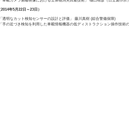
「車載カメラ俯瞰映像における立体物消失回避技術」 樋口晴彦（日立製作所
（2014年5月22日～23日）
「透明なカット検知センサーの設計と評価」 藤川真樹 (綜合警備保障)
「手の近づき検知を利用した車載情報機器の低ディストラクション操作技術の