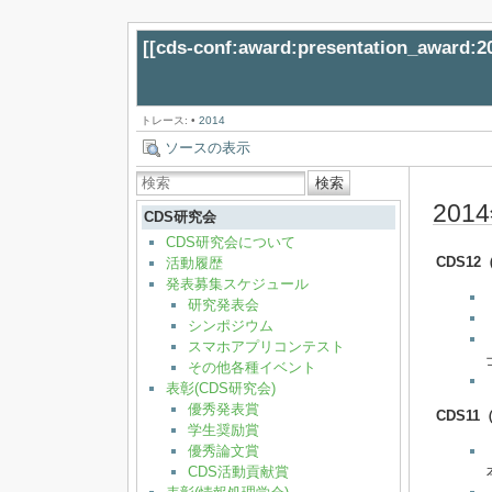
[[
cds-conf:award:presentation_award:2
トレース:
•
2014
ソースの表示
検索
20
CDS研究会
CDS研究会について
CDS12
活動履歴
発表募集スケジュール
研究発表会
シンポジウム
スマホアプリコンテスト
その他各種イベント
表彰(CDS研究会)
優秀発表賞
CDS11
学生奨励賞
優秀論文賞
CDS活動貢献賞