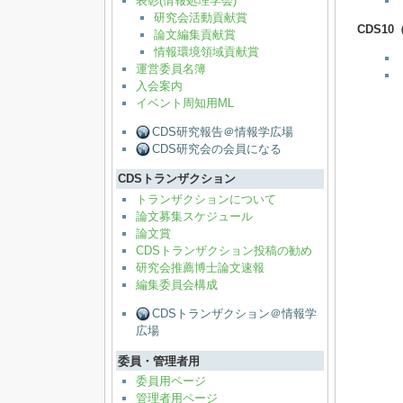
表彰(情報処理学会)
研究会活動貢献賞
CDS10
論文編集貢献賞
情報環境領域貢献賞
運営委員名簿
入会案内
イベント周知用ML
CDS研究報告＠情報学広場
CDS研究会の会員になる
CDSトランザクション
トランザクションについて
論文募集スケジュール
論文賞
CDSトランザクション投稿の勧め
研究会推薦博士論文速報
編集委員会構成
CDSトランザクション＠情報学
広場
委員・管理者用
委員用ページ
管理者用ページ