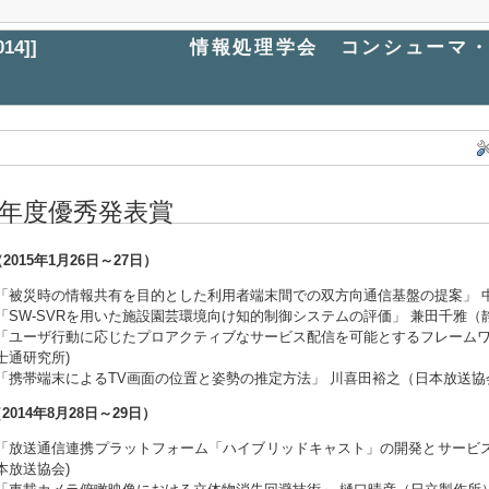
014
]]
情報処理学会 コンシューマ・
14年度優秀発表賞
（2015年1月26日～27日）
「被災時の情報共有を目的とした利用者端末間での双方向通信基盤の提案」 中
「SW-SVRを用いた施設園芸環境向け知的制御システムの評価」 兼田千雅（
「ユーザ行動に応じたプロアクティブなサービス配信を可能とするフレームワー
士通研究所)
「携帯端末によるTV画面の位置と姿勢の推定方法」 川喜田裕之（日本放送協
（2014年8月28日～29日）
「放送通信連携プラットフォーム「ハイブリッドキャスト」の開発とサービス
本放送協会)