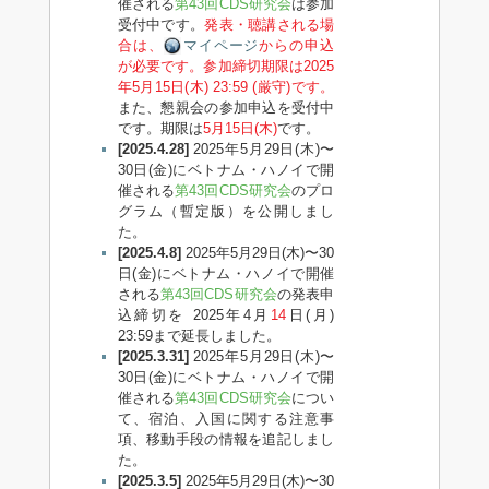
催される
第43回CDS研究会
は参加
受付中です。
発表・聴講される場
合は、
マイページ
からの申込
が必要です。参加締切期限は2025
年5月15日(木) 23:59 (厳守)です。
また、懇親会の参加申込を受付中
です。期限は
5月15日(木)
です。
[2025.4.28]
2025年5月29日(木)〜
30日(金)にベトナム・ハノイで開
催される
第43回CDS研究会
のプロ
グラム（暫定版）を公開しまし
た。
[2025.4.8]
2025年5月29日(木)〜30
日(金)にベトナム・ハノイで開催
される
第43回CDS研究会
の発表申
込締切を 2025年4月
14
日(月)
23:59まで延長しました。
[2025.3.31]
2025年5月29日(木)〜
30日(金)にベトナム・ハノイで開
催される
第43回CDS研究会
につい
て、宿泊、入国に関する注意事
項、移動手段の情報を追記しまし
た。
[2025.3.5]
2025年5月29日(木)〜30