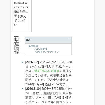
contact &
cds.ipsj.or.jp
※&を@に
置き換え
てくださ
い
新
目次
着
情
新着情報
CDS研究会
報
CDSトランザクション
[2026.6.2]
2026年9月29日(火)～30
日（水）に静岡大学 浜松キャン
パスで
第47回CDS研究会
の開催を
予定しています。発表申込受付を
開始しました。発表申込締切は、
2026年7月24日(金) 23:59です。
[2026.3.10]
2026年5月28日(木)〜
29日(金)に，山梨県北杜市 八ヶ岳
高原リゾート（旧：AMBIENT八
ヶ岳コテージ）で第1回コンシュ