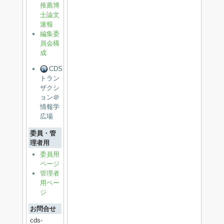
推薦博
士論文
速報
編集委
員会構
成
CDS
トラン
ザクシ
ョン＠
情報学
広場
委員・管
理者用
委員用
ページ
管理者
用ペー
ジ
お問合せ
cds-