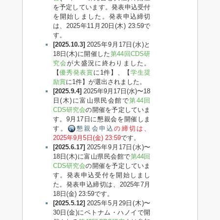
を予定しています。発表申込受付
を開始しました。発表申込締切
は、2025年11月20日(木) 23:59で
す。
[2025.10.3]
2025年9月17日(水)と
18日(木)に開催した
第44回CDS研
究会
が大盛況に終わりました。
【
優秀発表賞
に1件】、【
学生奨
励賞
に1件】が選出されました。
[2025.9.4]
2025年9月17日(水)〜18
日(木)に富山県民会館で
第44回
CDS研究会
の開催を予定していま
す。9月17日に懇親会を開催しま
す。
懇親会申込
の締切は、
2025年9月5日(金) 23:59
です。
[2025.6.17]
2025年9月17日(水)〜
18日(木)に富山県民会館で
第44回
CDS研究会
の開催を予定していま
す。発表申込受付を開始しまし
た。発表申込締切は、2025年7月
18日(金) 23:59です。
[2025.5.12]
2025年5月29日(木)〜
30日(金)にベトナム・ハノイで開