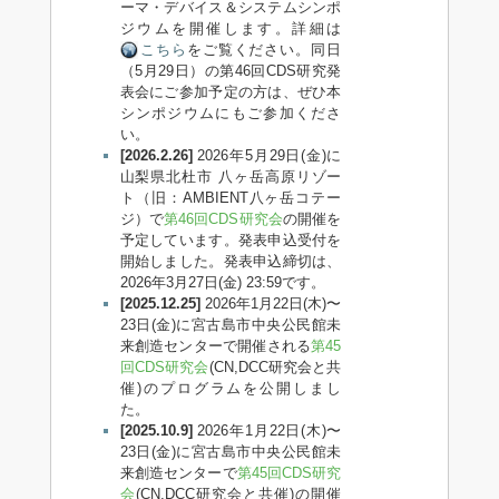
ーマ・デバイス＆システムシンポ
ジウムを開催します。詳細は
こちら
をご覧ください。同日
（5月29日）の第46回CDS研究発
表会にご参加予定の方は、ぜひ本
シンポジウムにもご参加くださ
い。
[2026.2.26]
2026年5月29日(金)に
山梨県北杜市 八ヶ岳高原リゾー
ト（旧：AMBIENT八ヶ岳コテー
ジ）で
第46回CDS研究会
の開催を
予定しています。発表申込受付を
開始しました。発表申込締切は、
2026年3月27日(金) 23:59です。
[2025.12.25]
2026年1月22日(木)〜
23日(金)に宮古島市中央公民館未
来創造センターで開催される
第45
回CDS研究会
(CN,DCC研究会と共
催)のプログラムを公開しまし
た。
[2025.10.9]
2026年1月22日(木)〜
23日(金)に宮古島市中央公民館未
来創造センターで
第45回CDS研究
会
(CN,DCC研究会と共催)の開催