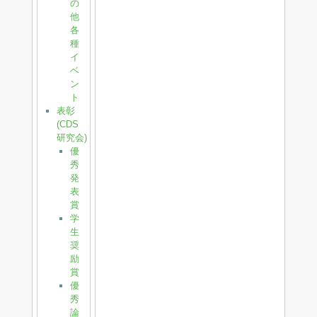
の
他
各
種
イ
ベ
ン
ト
表彰
(CDS
研究会)
優
秀
発
表
賞
学
生
奨
励
賞
優
秀
論