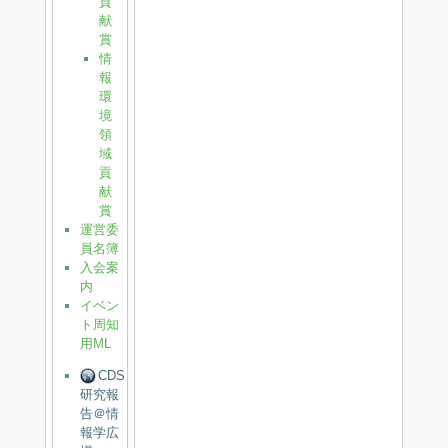
貢
献
賞
情
報
環
境
領
域
貢
献
賞
運営委
員名簿
入会案
内
イベン
ト周知
用ML
CDS
研究報
告＠情
報学広