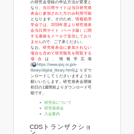
の研究会登録の申込方法が変更と
なり、
当日用サイトは当日研究発
表会に参加された方のみ利用可能
となります。そのため、
情報処理
学会では、2019年度より研究発表
会当日用サイト（ベータ版）に関
する連絡をメールで送信しており
ません
ので、ご了承ください。
なお、
研究発表会に参加されない
場合も含めて研究報告を閲覧する
場合
は、情報学広場
(
https://www.ipsj.or.jp/e-
library/digital_library.html
)よりダウ
ンロードしてくださいますようお
願いいたします。研究発表会開催
初日の1週間前よりダウンロード可
能です。
研究会について
研究発表会
入会案内
CDSトランザクショ
ン