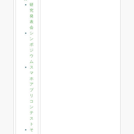
研
究
発
表
会
シ
ン
ポ
ジ
ウ
ム
ス
マ
ホ
ア
プ
リ
コ
ン
テ
ス
ト
そ