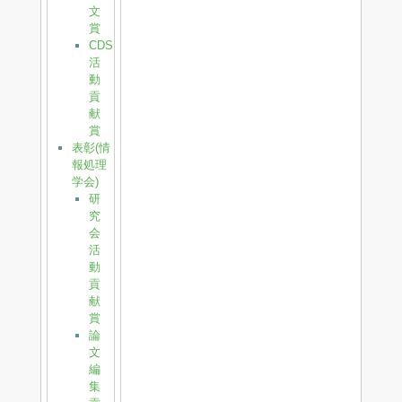
文
賞
CDS
活
動
貢
献
賞
表彰(情
報処理
学会)
研
究
会
活
動
貢
献
賞
論
文
編
集