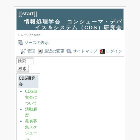
[[
start
]]
情報処理学会 コンシューマ・デバ
イス＆システム（CDS）研究会
トレース:
•
start
ソースの表示
管理
最近の変更
サイトマップ
ログイン
検索
CDS研究
会
CDS研
究会に
ついて
活動履
歴
発表募
集スケ
ジュー
ル